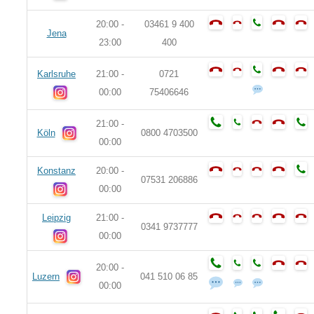
20:00 -
03461 9 400
Jena
23:00
400
Karlsruhe
21:00 -
0721
00:00
75406646
21:00 -
Köln
0800 4703500
00:00
Konstanz
20:00 -
07531 206886
00:00
Leipzig
21:00 -
0341 9737777
00:00
20:00 -
Luzern
041 510 06 85
00:00