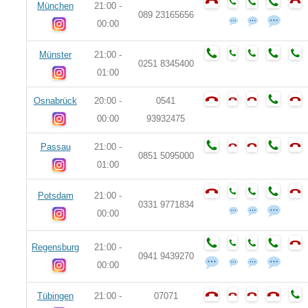
München
21:00 -
089 23165656
00:00
Münster
21:00 -
0251 8345400
01:00
Osnabrück
20:00 -
0541
00:00
93932475
Passau
21:00 -
0851 5095000
01:00
Potsdam
21:00 -
0331 9771834
00:00
Regensburg
21:00 -
0941 9439270
00:00
Tübingen
21:00 -
07071