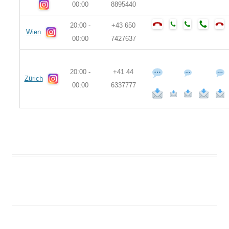
00:00
8895440
20:00 -
+43 650
Wien
00:00
7427637
20:00 -
+41 44
Zürich
00:00
6337777